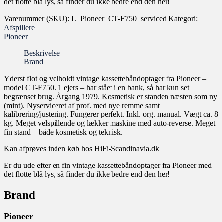
det flotte blå lys, så finder du ikke bedre end den her!
Varenummer (SKU):
L_Pioneer_CT-F750_serviced
Kategori:
Afspillere
Pioneer
Beskrivelse
Brand
Yderst flot og velholdt vintage kassettebåndoptager fra Pioneer –
model CT-F750. 1 ejers – har stået i en bank, så har kun set
begrænset brug. Årgang 1979. Kosmetisk er standen næsten som ny
(mint). Nyserviceret af prof. med nye remme samt
kalibrering/justering. Fungerer perfekt. Inkl. org. manual. Vægt ca. 8
kg. Meget velspillende og lækker maskine med auto-reverse. Meget
fin stand – både kosmetisk og teknisk.
Kan afprøves inden køb hos HiFi-Scandinavia.dk
Er du ude efter en fin vintage kassettebåndoptager fra Pioneer med
det flotte blå lys, så finder du ikke bedre end den her!
Brand
Pioneer