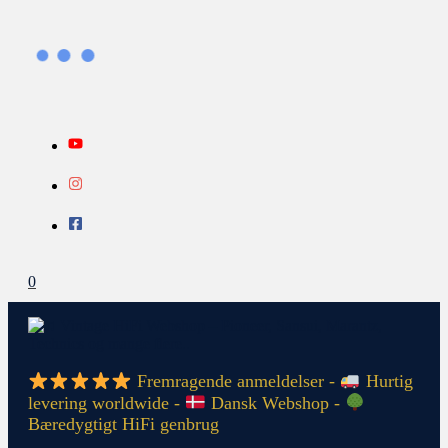
Gå
Search...
INFO
til
indholdet
0
Fremragende anmeldelser -
Hurtig
levering worldwide -
Dansk Webshop -
Bæredygtigt HiFi genbrug