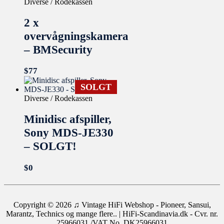
Diverse / Rodekassen
2 x
overvågningskamera
– BMSecurity
$
77
SOLGT
Diverse / Rodekassen
Minidisc afspiller,
Sony MDS-JE330
– SOLGT!
$
0
Copyright © 2026
♫ Vintage HiFi Webshop - Pioneer, Sansui,
Marantz, Technics og mange flere..
| HiFi-Scandinavia.dk - Cvr. nr.
25966031 /VAT No. DK25966031