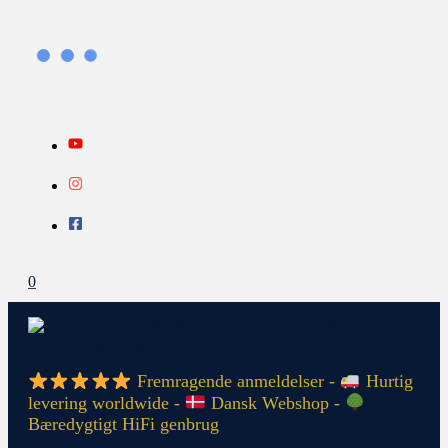
Gå
Search...
INFO
til
indholdet
0
Fremragende anmeldelser -
Hurtig
levering worldwide -
Dansk Webshop -
Bæredygtigt HiFi genbrug