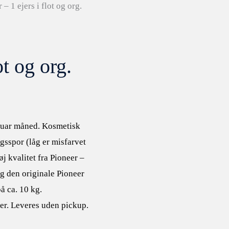
– 1 ejers i flot og org.
ot og org.
bruar måned. Kosmetisk
gsspor (låg er misfarvet
øj kvalitet fra Pioneer –
ig den originale Pioneer
å ca. 10 kg.
er. Leveres uden pickup.