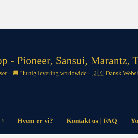
 - Pioneer, Sansui, Marantz, T
 - 🚚 Hurtig levering worldwide - 🇩🇰 Dansk Websh
Hvem er vi?
Kontakt os | FAQ
Yo