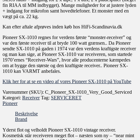
fin RIAA til MM indbygget). Mange muligheder for at justere lyden
+ indgang for mikrofon samt hovedtelefoner. Et monster med en
vægt på ca. 22 kg.
Kan efter aftale afprøves inden køb hos HiFi-Scandinavia.dk
Pioneer SX-1010 regnes for verdens første “monster-receiver” og
var den første receiver til at bryde 100 watt grænsen.. Da Pioneer
sendte SX-1010 på gaden i 1974 var den verdens kraftigste receiver
og man kan sige, at Pioneer SX-1010 var receiveren, som startede
1970’ernes “Receiver-Wars”, hvor alle producenterne kæmpedes
om at bygge den største og den kraftigste receiver.. Pioneer SX-
1010 kan VARMT anbefales.
Klik her for at se en video af vores Pioneer SX-1010 på YouTube
Varenummer (SKU):
C_Pioneer_SX-1010_Very_Good_Serviced
Kategori:
Receiver
Tag:
SERVICERET
Pioneer
Beskrivelse
Brand
Yderst flot og velholdt Pioneer SX-1010 vintage receiver.
Kosmetisk står receiveren meget flot – næsten som ny – “near mint