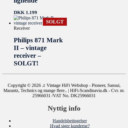
lignende
DKK
1.199
SOLGT
Receiver
Philips 871 Mark
II – vintage
receiver –
SOLGT!
Copyright © 2026
♫ Vintage HiFi Webshop - Pioneer, Sansui,
Marantz, Technics og mange flere..
| HiFi-Scandinavia.dk - Cvr. nr.
25966031 /VAT No. DK25966031
Nyttig info
Handelsbetingelser
Hvad siger kunderne?