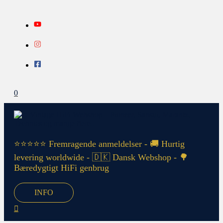
Gå
Search...
INFO
til
indholdet
0
⭐⭐⭐⭐⭐ Fremragende anmeldelser - 🚚 Hurtig
levering worldwide - 🇩🇰 Dansk Webshop - 🌳
Bæredygtigt HiFi genbrug
INFO