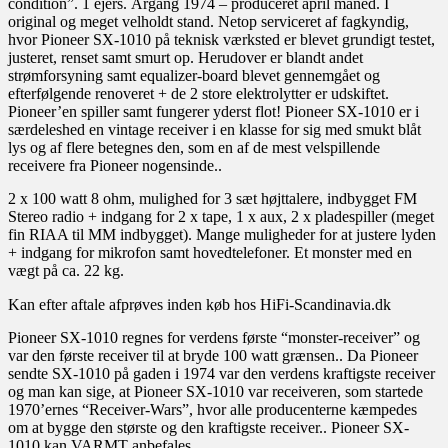
condition”. 1 ejers. Årgang 1974 – produceret april måned. I
original og meget velholdt stand. Netop serviceret af fagkyndig,
hvor Pioneer SX-1010 på teknisk værksted er blevet grundigt testet,
justeret, renset samt smurt op. Herudover er blandt andet
strømforsyning samt equalizer-board blevet gennemgået og
efterfølgende renoveret + de 2 store elektrolytter er udskiftet.
Pioneer’en spiller samt fungerer yderst flot! Pioneer SX-1010 er i
særdeleshed en vintage receiver i en klasse for sig med smukt blåt
lys og af flere betegnes den, som en af de mest velspillende
receivere fra Pioneer nogensinde..
2 x 100 watt 8 ohm, mulighed for 3 sæt højttalere, indbygget FM
Stereo radio + indgang for 2 x tape, 1 x aux, 2 x pladespiller (meget
fin RIAA til MM indbygget). Mange muligheder for at justere lyden
+ indgang for mikrofon samt hovedtelefoner. Et monster med en
vægt på ca. 22 kg.
Kan efter aftale afprøves inden køb hos HiFi-Scandinavia.dk
Pioneer SX-1010 regnes for verdens første “monster-receiver” og
var den første receiver til at bryde 100 watt grænsen.. Da Pioneer
sendte SX-1010 på gaden i 1974 var den verdens kraftigste receiver
og man kan sige, at Pioneer SX-1010 var receiveren, som startede
1970’ernes “Receiver-Wars”, hvor alle producenterne kæmpedes
om at bygge den største og den kraftigste receiver.. Pioneer SX-
1010 kan VARMT anbefales.