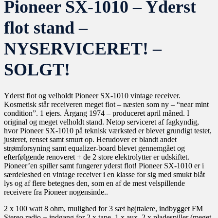
Pioneer SX-1010 – Yderst
flot stand –
NYSERVICERET! –
SOLGT!
Yderst flot og velholdt Pioneer SX-1010 vintage receiver.
Kosmetisk står receiveren meget flot – næsten som ny – “near mint
condition”. 1 ejers. Årgang 1974 – produceret april måned. I
original og meget velholdt stand. Netop serviceret af fagkyndig,
hvor Pioneer SX-1010 på teknisk værksted er blevet grundigt testet,
justeret, renset samt smurt op. Herudover er blandt andet
strømforsyning samt equalizer-board blevet gennemgået og
efterfølgende renoveret + de 2 store elektrolytter er udskiftet.
Pioneer’en spiller samt fungerer yderst flot! Pioneer SX-1010 er i
særdeleshed en vintage receiver i en klasse for sig med smukt blåt
lys og af flere betegnes den, som en af de mest velspillende
receivere fra Pioneer nogensinde..
2 x 100 watt 8 ohm, mulighed for 3 sæt højttalere, indbygget FM
Stereo radio + indgang for 2 x tape, 1 x aux, 2 x pladespiller (meget