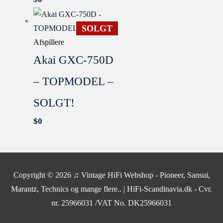
SOLGT
Afspillere
Akai GXC-750D
– TOPMODEL –
SOLGT!
$
0
SOLGT
Copyright © 2026
♫ Vintage HiFi Webshop - Pioneer, Sansui,
Marantz, Technics og mange flere..
| HiFi-Scandinavia.dk - Cvr.
nr. 25966031 /VAT No. DK25966031