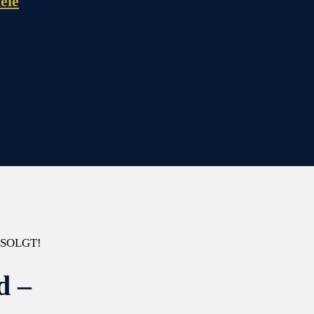
ele
– SOLGT!
d –