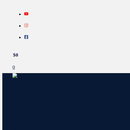
Gå
Search...
INFO
til
indholdet
$
0
0