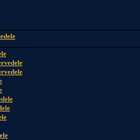
edele
ele
rvedele
rvedele
e
e
dele
dele
ele
ele