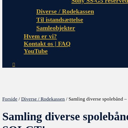
Sony SS-G5 reserved
Diverse / Rodekassen
Til istandsættelse
Samleobjekter
Hvem er vi?
Kontakt os | FAQ
YouTube
Forside
/
Diverse / Rodekassen
/ Samling diverse spolebånd 
Samling diverse spolebån