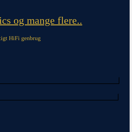
cs og mange flere..
igt HiFi genbrug