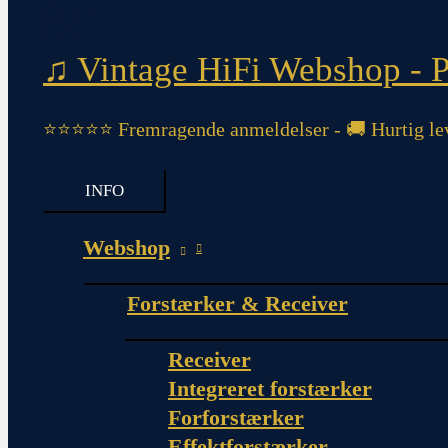
♫ Vintage HiFi Webshop - Pi
⭐⭐⭐⭐⭐ Fremragende anmeldelser - 🚚 Hurtig lev
INFO
Webshop
Forstærker & Receiver
Receiver
Integreret forstærker
Forforstærker
Effektforstærker