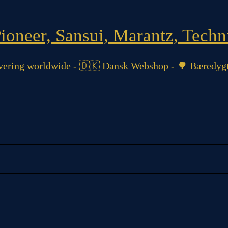
oneer, Sansui, Marantz, Techni
ering worldwide - 🇩🇰 Dansk Webshop - 🌳 Bæredygt