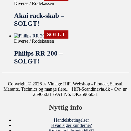
Diverse / Rodekassen
Akai rack-skab –
SOLGT!
SOLGT
Diverse / Rodekassen
Philips RR 200 –
SOLGT!
Copyright © 2026
♫ Vintage HiFi Webshop - Pioneer, Sansui,
Marantz, Technics og mange flere..
| HiFi-Scandinavia.dk - Cvr. nr.
25966031 /VAT No. DK25966031
Nyttig info
Handelsbetingelser
Hvad siger kunderne?
Køber i mit brugte HiFi?