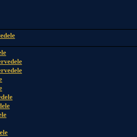
edele
ele
rvedele
rvedele
e
e
dele
dele
ele
ele