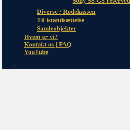
Sony SS-G5 reserved
Diverse / Rodekassen
Til istandsættelse
Samleobjekter
Hvem er vi?
Kontakt os | FAQ
YouTube