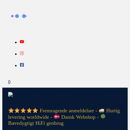
Gå
Search...
INFO
til
indholdet
0
Fremragende anmeldelser -
Hurtig
levering worldwide -
Dansk Webshop -
Bæredygtigt HiFi genbrug