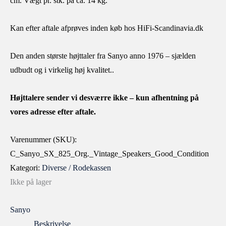
cm. Vægt pr. stk. på ca. 14 kg.
Kan efter aftale afprøves inden køb hos HiFi-Scandinavia.dk
Den anden største højttaler fra Sanyo anno 1976 – sjælden
udbudt og i virkelig høj kvalitet..
Højttalere sender vi desværre ikke – kun afhentning på
vores adresse efter aftale.
Varenummer (SKU):
C_Sanyo_SX_825_Org._Vintage_Speakers_Good_Condition
Kategori:
Diverse / Rodekassen
Ikke på lager
Sanyo
Beskrivelse