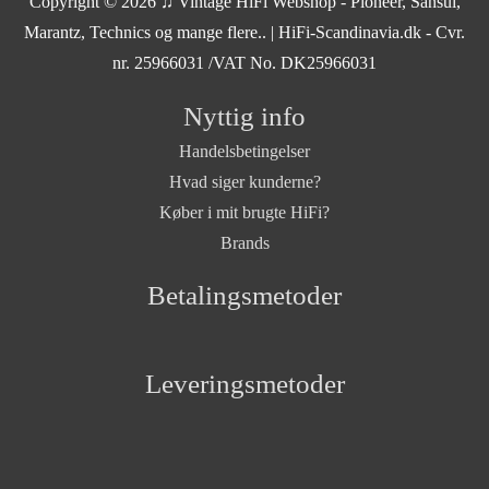
Copyright © 2026
♫ Vintage HiFi Webshop - Pioneer, Sansui,
Marantz, Technics og mange flere..
| HiFi-Scandinavia.dk - Cvr.
nr. 25966031 /VAT No. DK25966031
Nyttig info
Handelsbetingelser
Hvad siger kunderne?
Køber i mit brugte HiFi?
Brands
Betalingsmetoder
Leveringsmetoder