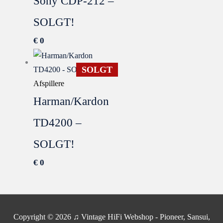
Sony CDP-212 –
SOLGT!
€
0
SOLGT
Afspillere
Harman/Kardon
TD4200 –
SOLGT!
€
0
SOLGT
Copyright © 2026
♫ Vintage HiFi Webshop - Pioneer, Sansui,