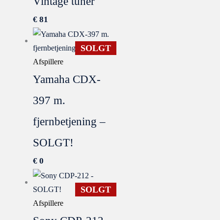
Vintage tuner
€
81
SOLGT
Afspillere
Yamaha CDX-
397 m.
fjernbetjening –
SOLGT!
€
0
SOLGT
Afspillere