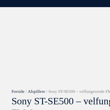
Sony
ST-
SE500
-
velfungerende
FM
Stereo
tuner
antal
Forside
/
Afspillere
/ Sony ST-SE500 – velfungerende FM
Sony ST-SE500 – velfun