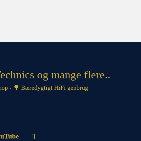
echnics og mange flere..
op - 🌳 Bæredygtigt HiFi genbrug
uTube