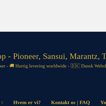
 - Pioneer, Sansui, Marantz, T
 - 🚚 Hurtig levering worldwide - 🇩🇰 Dansk Websh
Hvem er vi?
Kontakt os | FAQ
Yo