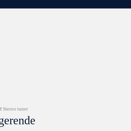
 Stereo tuner
gerende