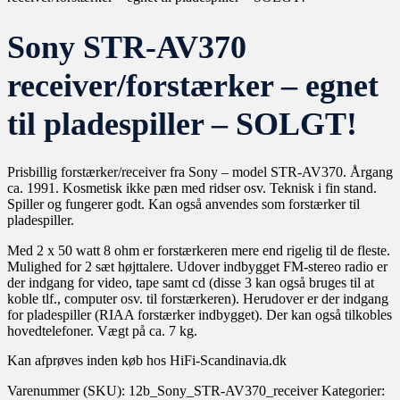
Sony STR-AV370
receiver/forstærker – egnet
til pladespiller – SOLGT!
Prisbillig forstærker/receiver fra Sony – model STR-AV370. Årgang
ca. 1991. Kosmetisk ikke pæn med ridser osv. Teknisk i fin stand.
Spiller og fungerer godt. Kan også anvendes som forstærker til
pladespiller.
Med 2 x 50 watt 8 ohm er forstærkeren mere end rigelig til de fleste.
Mulighed for 2 sæt højttalere. Udover indbygget FM-stereo radio er
der indgang for video, tape samt cd (disse 3 kan også bruges til at
koble tlf., computer osv. til forstærkeren). Herudover er der indgang
for pladespiller (RIAA forstærker indbygget). Der kan også tilkobles
hovedtelefoner. Vægt på ca. 7 kg.
Kan afprøves inden køb hos HiFi-Scandinavia.dk
Varenummer (SKU):
12b_Sony_STR-AV370_receiver
Kategorier: