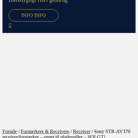
Bæredygtigt HiFi genbrug
INFO
INFO
Forside
/
Forstærkere & Receivere
/
Receiver
/ Sony STR-AV370
receiver/forstærker – egnet til pladespiller – SOLGT!