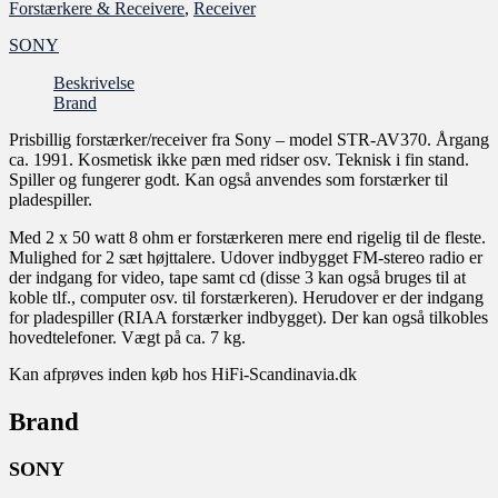
Forstærkere & Receivere
,
Receiver
SONY
Beskrivelse
Brand
Prisbillig forstærker/receiver fra Sony – model STR-AV370. Årgang
ca. 1991. Kosmetisk ikke pæn med ridser osv. Teknisk i fin stand.
Spiller og fungerer godt. Kan også anvendes som forstærker til
pladespiller.
Med 2 x 50 watt 8 ohm er forstærkeren mere end rigelig til de fleste.
Mulighed for 2 sæt højttalere. Udover indbygget FM-stereo radio er
der indgang for video, tape samt cd (disse 3 kan også bruges til at
koble tlf., computer osv. til forstærkeren). Herudover er der indgang
for pladespiller (RIAA forstærker indbygget). Der kan også tilkobles
hovedtelefoner. Vægt på ca. 7 kg.
Kan afprøves inden køb hos HiFi-Scandinavia.dk
Brand
SONY