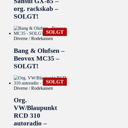
Sansui GX-85 –
org. rackskab –
SOLGT!
SOLGT
Diverse / Rodekassen
Bang & Olufsen –
Beovox MC35 –
SOLGT!
SOLGT
Diverse / Rodekassen
Org.
VW/Blaupunkt
RCD 310
autoradio –