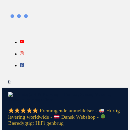
Gå
Search...
INFO
til
indholdet
0
Fremragende anmeldelser -
Hurtig
levering worldwide -
Dansk Webshop -
Bæredygtigt HiFi genbrug