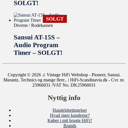
SOLGT!
SOLGT
Diverse / Rodekassen
Sansui AT-15S –
Audio Program
Timer – SOLGT!
Copyright © 2026
♫ Vintage HiFi Webshop - Pioneer, Sansui,
Marantz, Technics og mange flere..
| HiFi-Scandinavia.dk - Cvr. nr.
25966031 /VAT No. DK25966031
Nyttig info
Handelsbetingelser
Hvad siger kunderne?
Køber i mit brugte HiFi?
Brands