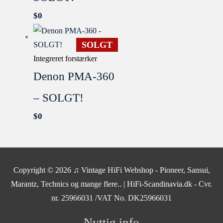
$
0
SOLGT
Integreret forstærker
Denon PMA-360
– SOLGT!
$
0
SOLGT
Copyright © 2026
♫ Vintage HiFi Webshop - Pioneer, Sansui,
Marantz, Technics og mange flere..
| HiFi-Scandinavia.dk - Cvr.
nr. 25966031 /VAT No. DK25966031
Nyttig info