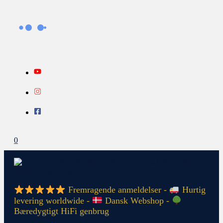
Gå
Search...
INFO
til
indholdet
0
Fremragende anmeldelser -
Hurtig
levering worldwide -
Dansk Webshop -
Bæredygtigt HiFi genbrug