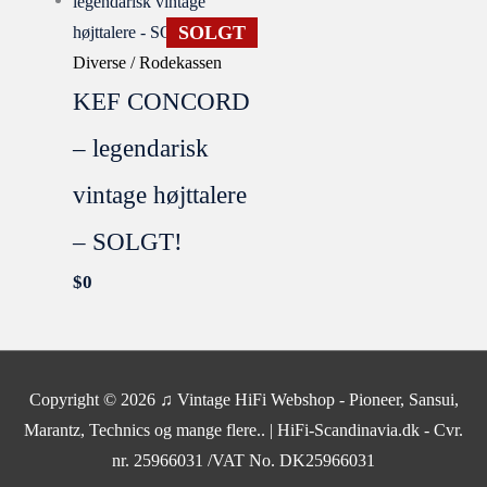
SOLGT
Diverse / Rodekassen
KEF CONCORD
– legendarisk
vintage højttalere
– SOLGT!
$
0
SOLGT
Copyright © 2026
♫ Vintage HiFi Webshop - Pioneer, Sansui,
Marantz, Technics og mange flere..
| HiFi-Scandinavia.dk - Cvr.
nr. 25966031 /VAT No. DK25966031