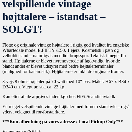
velspillende vintage
højttalere – istandsat –
SOLGT!
Flotte og originale vintage højttalere i rigtig god kvalitet fra engelske
Wharfedale model E.FIFTY /E50. 1 ejers. Kosmetisk i pæn og
velholdt stand – naturligvis med lidt brugsspor. Teknisk i meget fin
stand. Højttalerne er blevet nyrenoverede af fagkyndig, hvor de
blandt andet er blevet udstyret med bedre højttalerterminaler
(mulighed for banan-stik). Højttalerne er inkl. de originale fronter.
3-vejs 8 ohms højttaler på 70 watt med 10″ bas. Måler: H67 x B34 x
D340 cm. Vægt pr. stk. ca. 22 kg.
Kan efter aftale afprøves inden køb hos HiFi-Scandinavia.dk
En meget velspillende vintage højttaler med fornem stamtavle – også
yderst velegnet til rør-forstærkere.
***Kun afhentning på vores adresse / Local Pickup Only***
Varenummer (SKU):