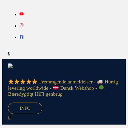
Gå
Search...
INFO
til
indholdet
0
Fremragende anmeldelser -
Hurtig
levering worldwide -
Dansk Webshop -
Bæredygtigt HiFi genbrug
INFO