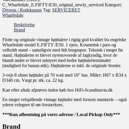
C_Wharfedale_E.FIFTY/E50_original_newly_serviced
Kategori:
Diverse / Rodekassen
Tag:
SERVICERET
Wharfedale
Beskrivelse
Brand
Flotte og originale vintage højttalere i rigtig god kvalitet fra engelske
Wharfedale model E.FIFTY /E50. 1 ejers. Kosmetisk i pæn og
velholdt stand – naturligvis med lidt brugsspor. Teknisk i meget fin
stand. Højttalerne er blevet nyrenoverede af fagkyndig, hvor de
blandt andet er blevet udstyret med bedre højttalerterminaler
(mulighed for banan-stik). Højttalerne er inkl. de originale fronter.
3-vejs 8 ohms højttaler på 70 watt med 10″ bas. Måler: H67 x B34 x
D340 cm. Vægt pr. stk. ca. 22 kg.
Kan efter aftale afprøves inden køb hos HiFi-Scandinavia.dk
En meget velspillende vintage højttaler med fornem stamtavle – også
yderst velegnet til rør-forstærkere.
***Kun afhentning på vores adresse / Local Pickup Only***
Brand