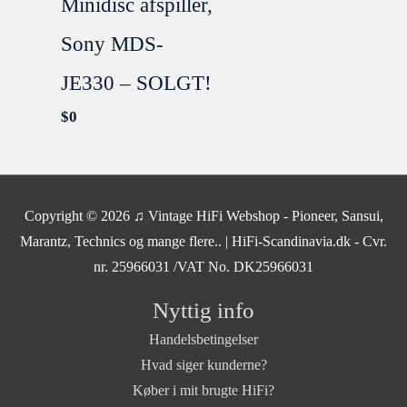
Minidisc afspiller,
Sony MDS-
JE330 – SOLGT!
$
0
SOLGT
Copyright © 2026
♫ Vintage HiFi Webshop - Pioneer, Sansui,
Marantz, Technics og mange flere..
| HiFi-Scandinavia.dk - Cvr.
nr. 25966031 /VAT No. DK25966031
Nyttig info
Handelsbetingelser
Hvad siger kunderne?
Køber i mit brugte HiFi?