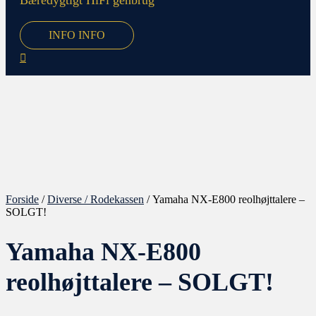
Bæredygtigt HiFi genbrug
INFO
INFO
Forside
/
Diverse / Rodekassen
/ Yamaha NX-E800 reolhøjttalere –
SOLGT!
Yamaha NX-E800
reolhøjttalere – SOLGT!