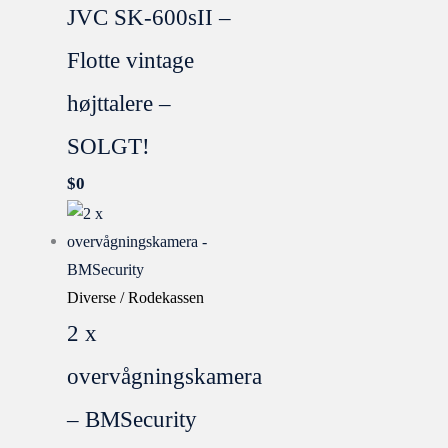
JVC SK-600sII –
Flotte vintage
højttalere –
SOLGT!
$
0
Diverse / Rodekassen
2 x
overvågningskamera
– BMSecurity