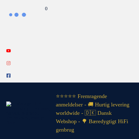
Gå
Search...
0
til
indholdet
INFO
⭐⭐⭐⭐⭐ Fremragende
anmeldelser - 🚚 Hurtig levering
worldwide - 🇩🇰 Dansk
Webshop - 🌳 Bæredygtigt HiFi
genbrug