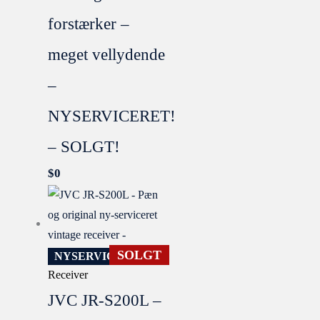
forstærker –
meget vellydende
–
NYSERVICERET!
– SOLGT!
$
0
SOLGT
NYSERVICERET
Receiver
JVC JR-S200L –