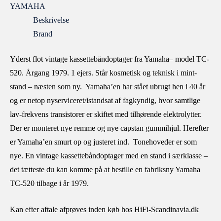
YAMAHA
Beskrivelse
Brand
Yderst flot vintage kassettebåndoptager fra Yamaha– model TC-
520. Årgang 1979. 1 ejers. Står kosmetisk og teknisk i mint-
stand – næsten som ny. Yamaha’en har stået ubrugt hen i 40 år
og er netop nyserviceret/istandsat af fagkyndig, hvor samtlige
lav-frekvens transistorer er skiftet med tilhørende elektrolytter.
Der er monteret nye remme og nye capstan gummihjul. Herefter
er Yamaha’en smurt op og justeret ind. Tonehoveder er som
nye. En vintage kassettebåndoptager med en stand i særklasse –
det tætteste du kan komme på at bestille en fabriksny Yamaha
TC-520 tilbage i år 1979.
Kan efter aftale afprøves inden køb hos HiFi-Scandinavia.dk