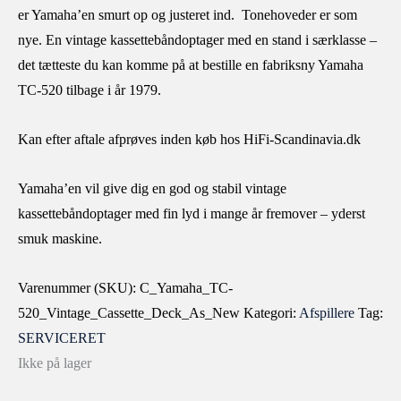
er Yamaha’en smurt op og justeret ind. Tonehoveder er som
nye. En vintage kassettebåndoptager med en stand i særklasse –
det tætteste du kan komme på at bestille en fabriksny Yamaha
TC-520 tilbage i år 1979.
Kan efter aftale afprøves inden køb hos HiFi-Scandinavia.dk
Yamaha’en vil give dig en god og stabil vintage
kassettebåndoptager med fin lyd i mange år fremover – yderst
smuk maskine.
Varenummer (SKU):
C_Yamaha_TC-
520_Vintage_Cassette_Deck_As_New
Kategori:
Afspillere
Tag:
SERVICERET
Ikke på lager