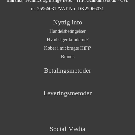
Marantz, Technics og mange flere..
| HiFi-Scandinavia.dk - Cvr.
nr. 25966031 /VAT No. DK25966031
Nyttig info
Handelsbetingelser
Hvad siger kunderne?
Køber i mit brugte HiFi?
Brands
Betalingsmetoder
Leveringsmetoder
Social Media