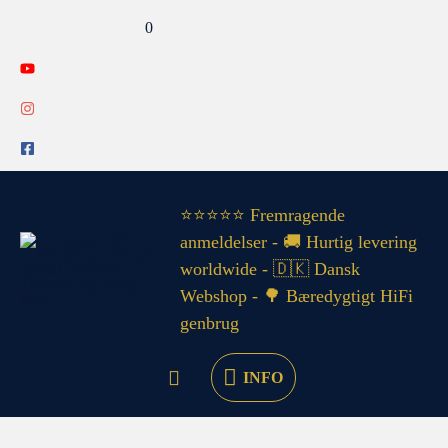
Gå
Search...
0
til
indholdet
INFO
⭐⭐⭐⭐⭐ Fremragende
anmeldelser - 🚚 Hurtig levering
worldwide - 🇩🇰 Dansk
Webshop - 🌳 Bæredygtigt HiFi
genbrug
INFO