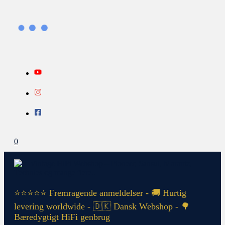
Gå
Search...
INFO
til
indholdet
0
⭐⭐⭐⭐⭐ Fremragende anmeldelser - 🚚 Hurtig
levering worldwide - 🇩🇰 Dansk Webshop - 🌳
Bæredygtigt HiFi genbrug