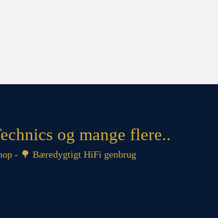
echnics og mange flere..
op - 🌳 Bæredygtigt HiFi genbrug