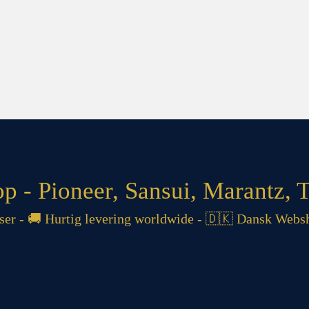
 - Pioneer, Sansui, Marantz, T
 - 🚚 Hurtig levering worldwide - 🇩🇰 Dansk Websh