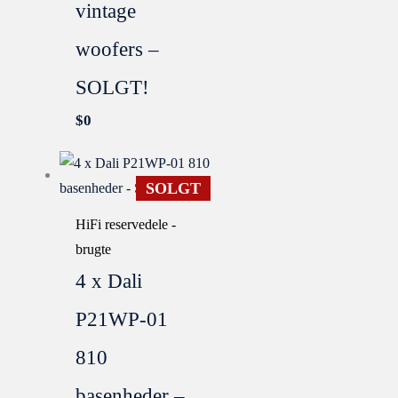
vintage
woofers –
SOLGT!
$
0
SOLGT
HiFi reservedele -
brugte
4 x Dali
P21WP-01
810
basenheder –