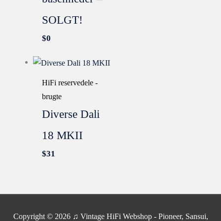
SOLGT!
$
0
HiFi reservedele -
brugte
Diverse Dali
18 MKII
$
31
SOLGT
Copyright © 2026
♫ Vintage HiFi Webshop - Pioneer, Sansui,