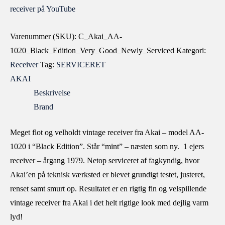
receiver på YouTube
Varenummer (SKU):
C_Akai_AA-
1020_Black_Edition_Very_Good_Newly_Serviced
Kategori:
Receiver
Tag:
SERVICERET
AKAI
Beskrivelse
Brand
Meget flot og velholdt vintage receiver fra Akai – model AA-
1020 i “Black Edition”. Står “mint” – næsten som ny. 1 ejers
receiver – årgang 1979. Netop serviceret af fagkyndig, hvor
Akai’en på teknisk værksted er blevet grundigt testet, justeret,
renset samt smurt op. Resultatet er en rigtig fin og velspillende
vintage receiver fra Akai i det helt rigtige look med dejlig varm
lyd!