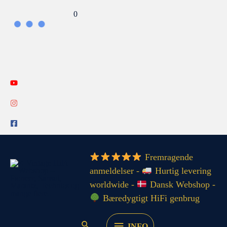
Gå
Search...
0
til
indholdet
INFO
Fremragende
anmeldelser -
Hurtig levering
worldwide -
Dansk Webshop -
Bæredygtigt HiFi genbrug
INFO