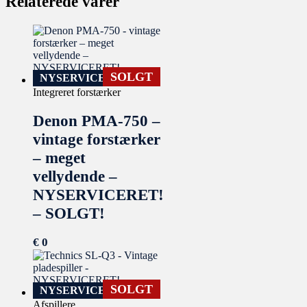
Relaterede varer
SOLGT
NYSERVICERET
Integreret forstærker
Denon PMA-750 –
vintage forstærker
– meget
vellydende –
NYSERVICERET!
– SOLGT!
€
0
SOLGT
NYSERVICERET
Afspillere