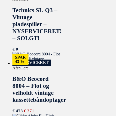
Technics SL-Q3 –
Vintage
pladespiller –
NYSERVICERET!
– SOLGT!
€
0
SPAR
43 %
NYSERVICERET
Afspillere
B&O Beocord
8004 – Flot og
velholdt vintage
kassettebåndoptager
€
473
€
271