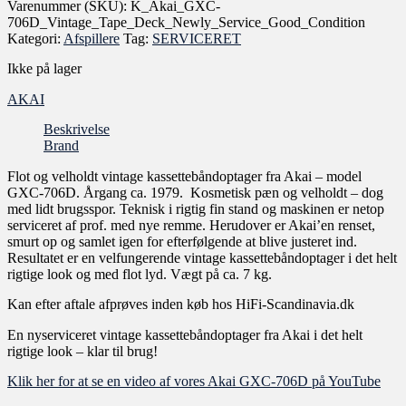
Varenummer (SKU):
K_Akai_GXC-
706D_Vintage_Tape_Deck_Newly_Service_Good_Condition
Kategori:
Afspillere
Tag:
SERVICERET
Ikke på lager
AKAI
Beskrivelse
Brand
Flot og velholdt vintage kassettebåndoptager fra Akai – model
GXC-706D. Årgang ca. 1979. Kosmetisk pæn og velholdt – dog
med lidt brugsspor. Teknisk i rigtig fin stand og maskinen er netop
serviceret af prof. med nye remme. Herudover er Akai’en renset,
smurt op og samlet igen for efterfølgende at blive justeret ind.
Resultatet er en velfungerende vintage kassettebåndoptager i det helt
rigtige look og med flot lyd. Vægt på ca. 7 kg.
Kan efter aftale afprøves inden køb hos HiFi-Scandinavia.dk
En nyserviceret vintage kassettebåndoptager fra Akai i det helt
rigtige look – klar til brug!
Klik her for at se en video af vores Akai GXC-706D på YouTube