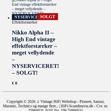
SOLGT
NYSERVICERET
Effektforstærker
Nikko Alpha II –
High End vintage
effektforstærker –
meget vellydende
–
NYSERVICERET!
– SOLGT!
€
0
Copyright © 2026
♫ Vintage HiFi Webshop - Pioneer, Sansui,
Marantz, Technics og mange flere..
| HiFi-Scandinavia.dk - Cvr. nr.
25966031 /VAT No. DK25966031