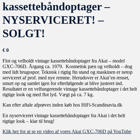
kassettebåndoptager –
NYSERVICERET! –
SOLGT!
€
0
Flot og velholdt vintage kassettebåndoptager fra Akai – model
GXC-706D. Årgang ca. 1979. Kosmetisk pæn og velholdt – dog
med lidt brugsspor. Teknisk i rigtig fin stand og maskinen er netop
serviceret af prof. med nye remme. Herudover er Akai’en renset,
smurt op og samlet igen for efterfølgende at blive justeret ind.
Resultatet er en velfungerende vintage kassettebåndoptager i det helt
rigtige look og med flot lyd. Vægt på ca. 7 kg.
Kan efter aftale afprøves inden køb hos HiFi-Scandinavia.dk
En nyserviceret vintage kassettebåndoptager fra Akai i det helt
rigtige look – klar til brug!
Klik her for at se en video af vores Akai GXC-706D på YouTube