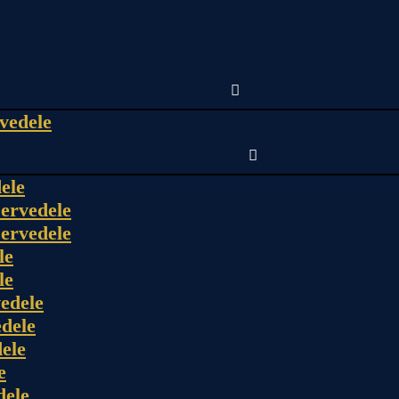
vedele
ele
ervedele
ervedele
le
le
edele
dele
ele
e
dele