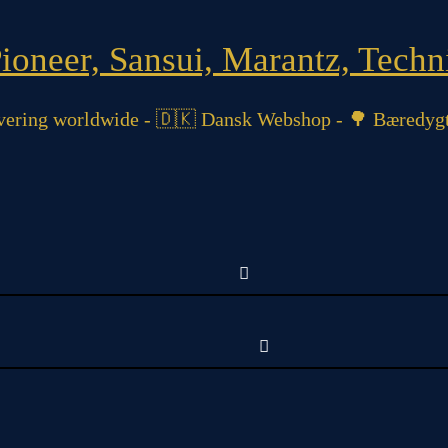
oneer, Sansui, Marantz, Techni
ering worldwide - 🇩🇰 Dansk Webshop - 🌳 Bæredygt