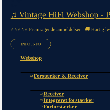
♫ Vintage HiFi Webshop - Pi
⭐⭐⭐⭐⭐ Fremragende anmeldelser - 🚚 Hurtig lev
INFO
INFO
Webshop
Forstærker & Receiver
Receiver
Integreret forstærker
Forforstærker