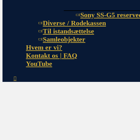
Sony SS-G5 reserve
Diverse / Rodekassen
Til istandsættelse
Samleobjekter
Hvem er vi?
Kontakt os | FAQ
YouTube