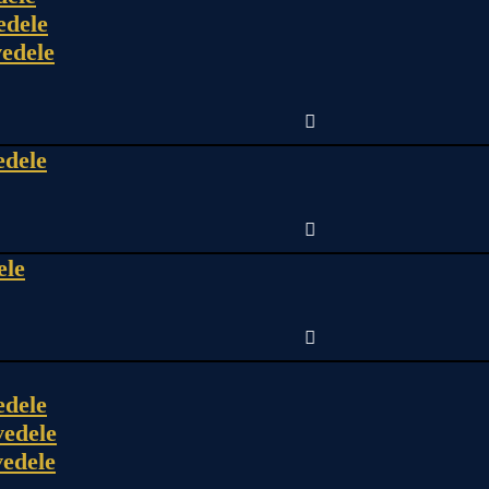
edele
edele
edele
ele
edele
edele
edele