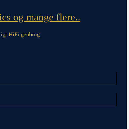
cs og mange flere..
igt HiFi genbrug