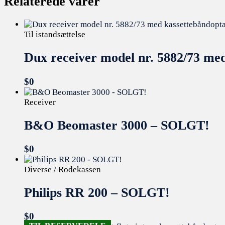
Relaterede varer
Til istandsættelse
Dux receiver model nr. 5882/73 m
$
0
Receiver
B&O Beomaster 3000 – SOLGT!
$
0
Diverse / Rodekassen
Philips RR 200 – SOLGT!
$
0