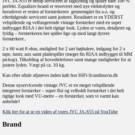
JVC JA-S55 er netop serviceret af fagkyndig og spiller bare 100 %
perfekt. Equalizer-board er renoveret med nye elektrolytter og
herudover er resten af forstærkeren gennemgået fra a-z, og
efterfølgende serviceret samt justeret. Resultatet er en YDERST
velspillende og velfungerende vintage forstærker med en super
indbygget RIAA i det helt rigtige look. Lyden er varm, detaljeret og
fyldig – forstærkeren her spiller lige op mod langt dyrere
forstærkere..
2 x 60 watt 8 ohm, mulighed for 2 sæt højttalere, indgang for 2 x
tape, tuner, aux samt pladespiller (meget fin RIAA indbygget til MM
pickup). Tilkobling af hovedtelefoner samt mange muligheder for at
justere lyden. Vægt på ca. 10 kg.
Kan efter aftale afprøves inden køb hos HiFi-Scandinavia.dk
Denne nyservicerede vintage JVC er en meget velspillende
integreret forstærker – super flot og velholdt forstærker i det helt
rigtige look med VU-metre – en forstærker, som vi varmt kan
anbefale!
Klik her for at se en video af vores JVC JA-S55 på YouTube
Brand