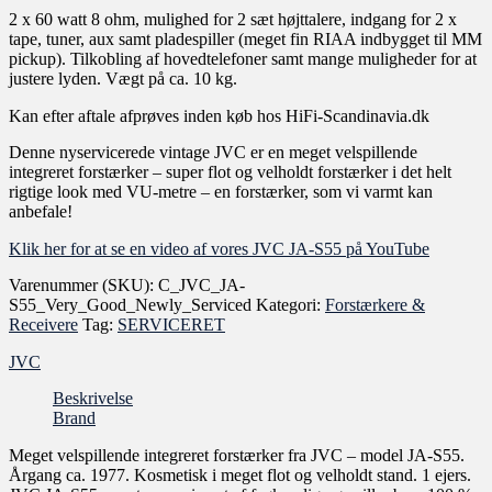
2 x 60 watt 8 ohm, mulighed for 2 sæt højttalere, indgang for 2 x
tape, tuner, aux samt pladespiller (meget fin RIAA indbygget til MM
pickup). Tilkobling af hovedtelefoner samt mange muligheder for at
justere lyden. Vægt på ca. 10 kg.
Kan efter aftale afprøves inden køb hos HiFi-Scandinavia.dk
Denne nyservicerede vintage JVC er en meget velspillende
integreret forstærker – super flot og velholdt forstærker i det helt
rigtige look med VU-metre – en forstærker, som vi varmt kan
anbefale!
Klik her for at se en video af vores JVC JA-S55 på YouTube
Varenummer (SKU):
C_JVC_JA-
S55_Very_Good_Newly_Serviced
Kategori:
Forstærkere &
Receivere
Tag:
SERVICERET
JVC
Beskrivelse
Brand
Meget velspillende integreret forstærker fra JVC – model JA-S55.
Årgang ca. 1977. Kosmetisk i meget flot og velholdt stand. 1 ejers.