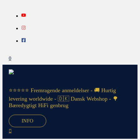
Gå
Search...
INFO
til
indholdet
0
⭐⭐⭐⭐⭐ Fremragende anmeldelser - 🚚 Hurtig
levering worldwide - 🇩🇰 Dansk Webshop - 🌳
Bæredygtigt HiFi genbrug
INFO