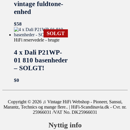
vintage fuldtone-
enhed
$
58
SOLGT
HiFi reservedele - brugte
4 x Dali P21WP-
01 810 basenheder
– SOLGT!
$
0
Copyright © 2026
♫ Vintage HiFi Webshop - Pioneer, Sansui,
Marantz, Technics og mange flere..
| HiFi-Scandinavia.dk - Cvr. nr.
25966031 /VAT No. DK25966031
Nyttig info