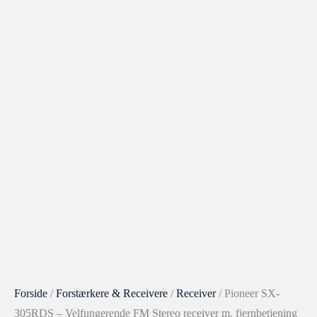
Forside
/
Forstærkere & Receivere
/
Receiver
/ Pioneer SX-
305RDS – Velfungerende FM Stereo receiver m. fjernbetjening