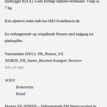
(indbygget RIAA). Gode kraftige højttaler-terminaler. Vægt ca.
7 kg.
Kan afprøves inden køb hos HiFi-Scandinavia.dk
En velfungerende og velspillende Pioneer med indgang for
pladespiller..
Varenummer (SKU):
10b_Pioneer_SX-
305RDS_FM_Stereo_Receiver
Kategori:
Receiver
Ikke på lager
SONY
Beskrivelse
Brand
Pioneer SX-305RDS – Velfungerende FM Stereo receiver m.