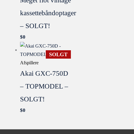
Meget flot vintage
kassettebåndoptager
– SOLGT!
$
0
SOLGT
Afspillere
Akai GXC-750D
– TOPMODEL –
SOLGT!
$
0
SOLGT