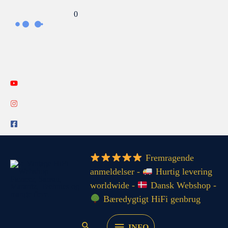
Gå
Search...
0
til
indholdet
INFO
Fremragende
anmeldelser -
Hurtig levering
worldwide -
Dansk Webshop -
Bæredygtigt HiFi genbrug
INFO