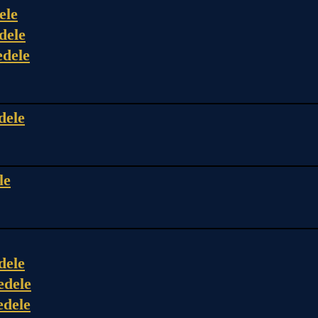
ele
dele
edele
dele
le
dele
edele
edele