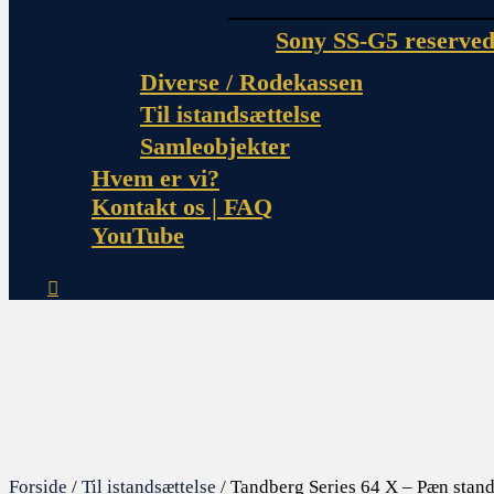
Sony SS-G5 reserved
Diverse / Rodekassen
Til istandsættelse
Samleobjekter
Hvem er vi?
Kontakt os | FAQ
YouTube
Forside
/
Til istandsættelse
/ Tandberg Series 64 X – Pæn stand 