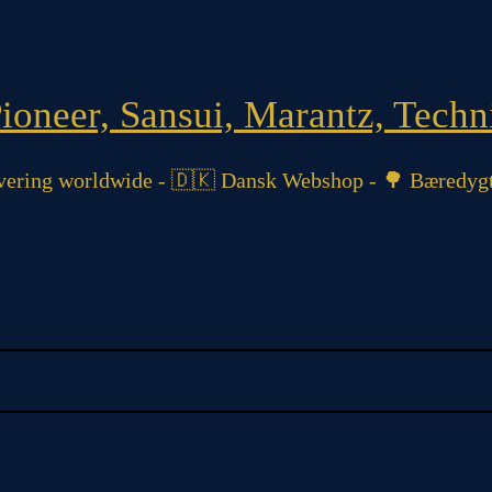
oneer, Sansui, Marantz, Techni
ering worldwide - 🇩🇰 Dansk Webshop - 🌳 Bæredygt