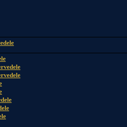
edele
ele
rvedele
rvedele
e
e
dele
dele
ele