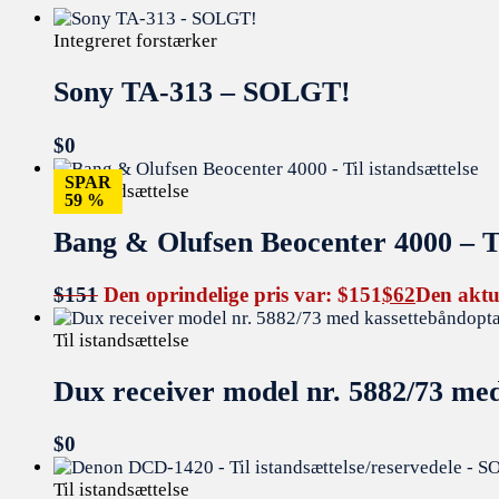
Integreret forstærker
Sony TA-313 – SOLGT!
$
0
SPAR
Til istandsættelse
59 %
Bang & Olufsen Beocenter 4000 – Ti
$
151
Den oprindelige pris var: $151
$
62
Den aktue
Til istandsættelse
Dux receiver model nr. 5882/73 m
$
0
Til istandsættelse