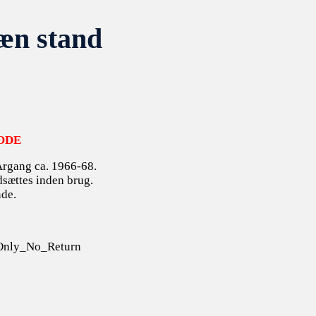
æn stand
ODE
 Årgang ca. 1966-68.
dsættes inden brug.
nde.
Only_No_Return