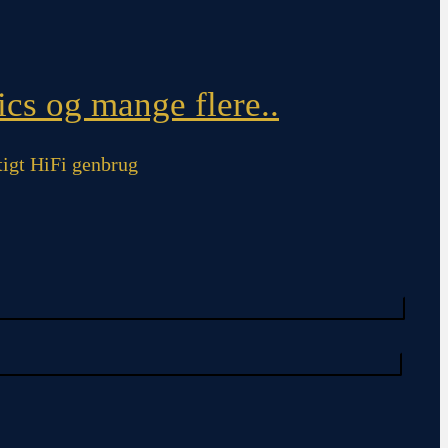
cs og mange flere..
igt HiFi genbrug