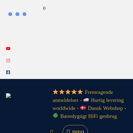
Gå
Search...
0
til
indholdet
INFO
Fremragende
anmeldelser -
Hurtig levering
worldwide -
Dansk Webshop -
Bæredygtigt HiFi genbrug
INFO